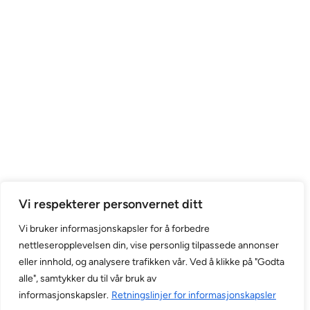
Vi respekterer personvernet ditt
Vi bruker informasjonskapsler for å forbedre
Blink Optikk © 2026.
Levert av
nettleseropplevelsen din, vise personlig tilpassede annonser
Registrert i
, Designet og utviklet av
eller innhold, og analysere trafikken vår. Ved å klikke på "Godta
Foretaksregisteret (Org. nr:
alle", samtykker du til vår bruk av
919 283 319). All Rights
informasjonskapsler.
Retningslinjer for informasjonskapsler
Reserved